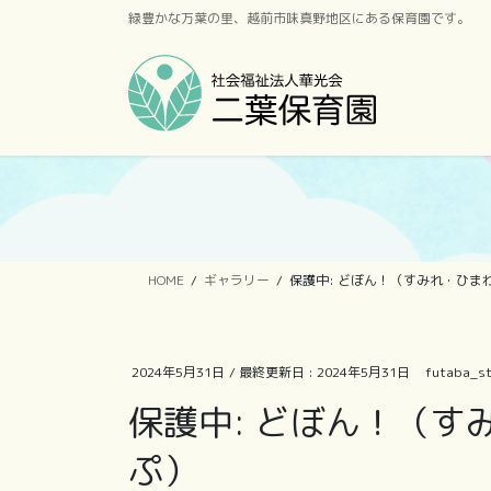
コ
ナ
緑豊かな万葉の里、越前市味真野地区にある保育園です。
ン
ビ
テ
ゲ
ン
ー
ツ
シ
に
ョ
移
ン
動
に
移
動
HOME
ギャラリー
保護中: どぼん！（すみれ・ひま
2024年5月31日
/ 最終更新日 :
2024年5月31日
futaba_st
保護中: どぼん！（
ぷ）