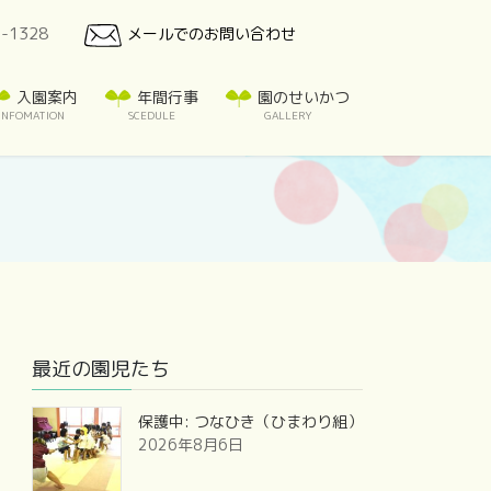
7-1328
メールでのお問い合わせ
入園案内
年間行事
園のせいかつ
INFOMATION
SCEDULE
GALLERY
最近の園児たち
保護中: つなひき（ひまわり組）
2026年8月6日