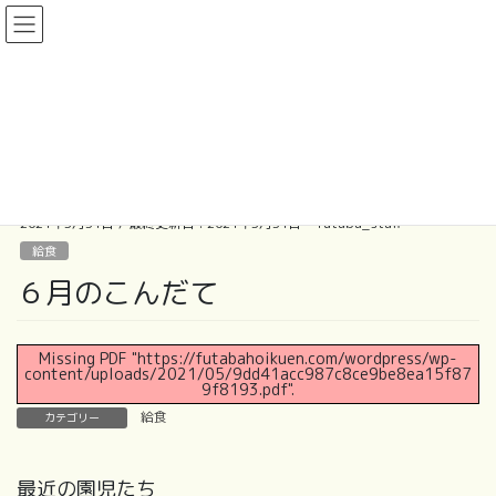
コ
ナ
ン
ビ
テ
ゲ
ン
ー
給食
ツ
シ
に
ョ
移
ン
HOME
給食
６月のこんだて
動
に
移
動
2021年5月31日
/ 最終更新日 :
2021年5月31日
futaba_staff
給食
６月のこんだて
Missing PDF "https://futabahoikuen.com/wordpress/wp-
content/uploads/2021/05/9dd41acc987c8ce9be8ea15f87
9f8193.pdf".
給食
カテゴリー
最近の園児たち