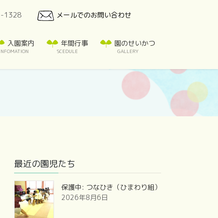
7-1328
メールでのお問い合わせ
入園案内
年間行事
園のせいかつ
INFOMATION
SCEDULE
GALLERY
最近の園児たち
保護中: つなひき（ひまわり組）
2026年8月6日