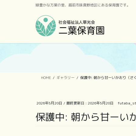
コ
ナ
緑豊かな万葉の里、越前市味真野地区にある保育園です。
ン
ビ
テ
ゲ
ン
ー
ツ
シ
に
ョ
移
ン
動
に
移
動
HOME
ギャラリー
保護中: 朝から甘ーいかおり（さ
2026年5月20日
/ 最終更新日 :
2026年5月20日
futaba_st
保護中: 朝から甘ーい