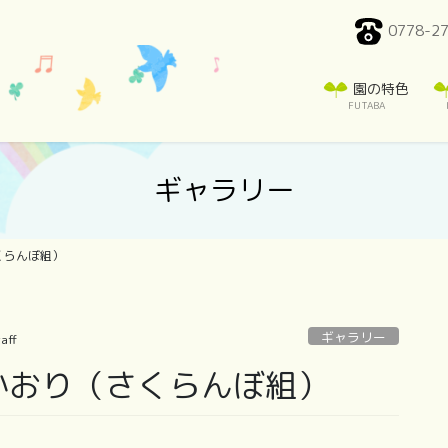
0778-2
園の特色
FUTABA
ギャラリー
くらんぼ組）
ギャラリー
aff
かおり（さくらんぼ組）