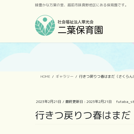
コ
ナ
緑豊かな万葉の里、越前市味真野地区にある保育園です。
ン
ビ
テ
ゲ
ン
ー
ツ
シ
に
ョ
移
ン
動
に
移
動
HOME
ギャラリー
行きつ戻りつ春はまだ（さくらん
2023年2月21日
/ 最終更新日 :
2023年2月21日
futaba_st
行きつ戻りつ春はまだ