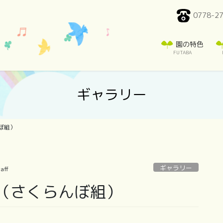
0778-2
園の特色
FUTABA
ギャラリー
ぼ組）
ギャラリー
aff
（さくらんぼ組）