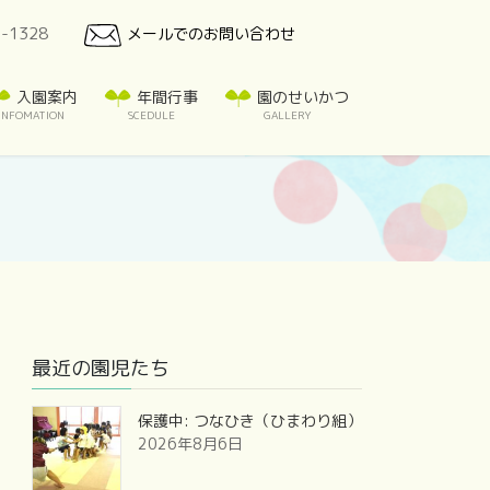
7-1328
メールでのお問い合わせ
入園案内
年間行事
園のせいかつ
INFOMATION
SCEDULE
GALLERY
最近の園児たち
保護中: つなひき（ひまわり組）
2026年8月6日