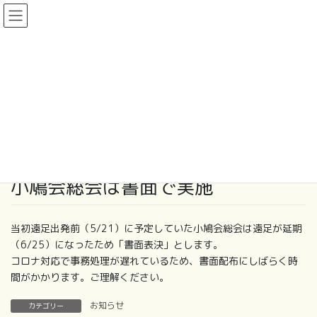
コ
ナ
ン
ビ
テ
ゲ
ン
ー
お知らせ
ツ
シ
に
ョ
移
ン
HOME
お知らせ
小鳩会総会は書面で実施
動
に
移
動
2022年5月18日
/ 最終更新日 :
2022年5月18日
futaba_staff
お知らせ
小鳩会総会は書面で実施
当初遠足出発前（5/21）に予定していた小鳩会総会は遠足が延期
（6/25）になったため「書面表決」とします。
コロナ対応で事務処理が遅れているため、書面配布にしばらく時
間がかかります。ご理解ください。
お知らせ
カテゴリー