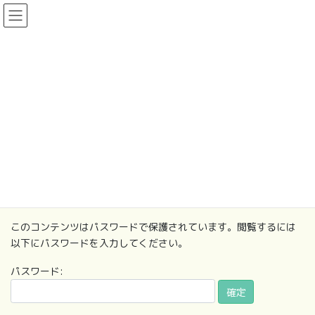
コ
ナ
ン
ビ
テ
ゲ
ン
ー
お知らせ
ツ
シ
に
ョ
移
ン
HOME
お知らせ
保護中: 年間行事日程
動
に
移
動
2024年4月10日
/ 最終更新日 :
2024年4月10日
futaba_staff
お知らせ
保護中: 年間行事日程
このコンテンツはパスワードで保護されています。閲覧するには
以下にパスワードを入力してください。
パスワード: